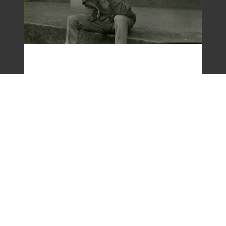
梁令惠友人獨照