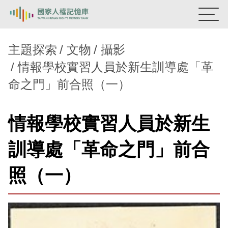
:::
國家人權記憶庫
主題探索
文物
攝影
情報學校實習人員於新生訓導處「革
熱門關鍵字：
陳孟和
李舜治
鹿窟事件
安康接待室
命之門」前合照（一）
新生訓導處
蛋殼畫
送物單
主題探索
情報學校實習人員於新生
背景知識
訓導處「革命之門」前合
關於我們
照（一）
意見信箱