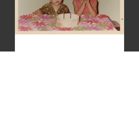
梁令惠友人兒女照片(二)