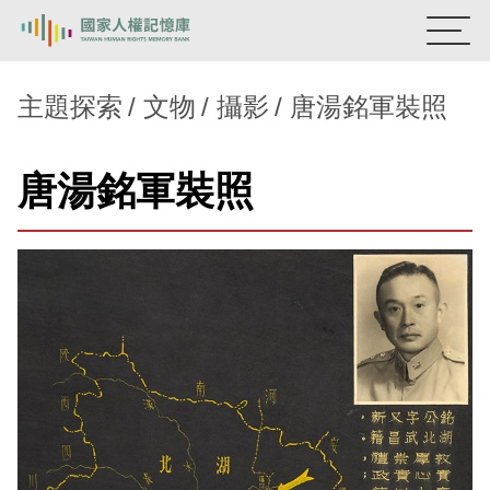
:::
國家人權記憶庫
主題探索
文物
攝影
唐湯銘軍裝照
熱門關鍵字：
陳孟和
李舜治
鹿窟事件
安康接待室
唐湯銘軍裝照
新生訓導處
蛋殼畫
送物單
主題探索
背景知識
關於我們
意見信箱