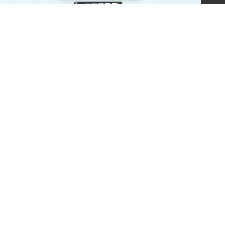
施月霞買給劉美虹之藤籃
意見信箱