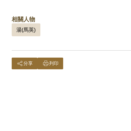
相關人物
湯(馬英)
分享
列印