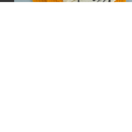
王康德聲援「中壢事件」帽子之二（1977年）
:::
主題探索
背