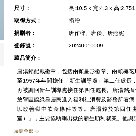
尺寸：
長:10.5 x 寬:4.3 x 高:2.751
取得方式：
捐贈
捐贈者：
唐作樑、唐傑、唐燕妮
登錄號：
20240010009
藏品簡介：
唐湯銘配戴徽章，包括兩顆星形徽章、兩顆梅花形
至1957年年間擔任「新生訓導處」第二任處長
再被調回新生訓導處接任第四任處長。唐湯銘擔
放營區讓綠島居民進入福利社消費及醫務所看病
以改善獄中飲食條件等等。唐湯銘於第四任
室）」，主要協助剛出獄的新生順利就業。他與
展開全部