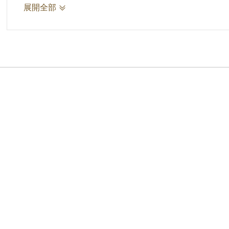
具體事蹟：協助省教育廳辦理六十年度中小學教
展開全部
核定情形：嘉獎
適用何種獎懲規定條款：準省教育廳62.6.8.教