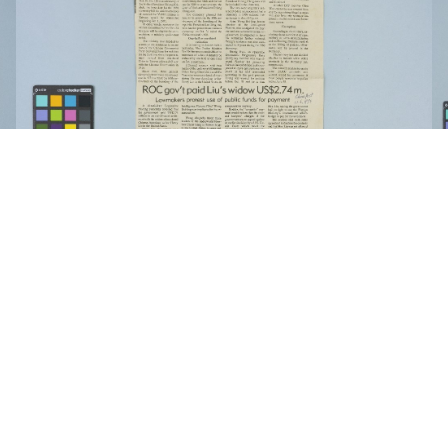
《China Post》 剪報資料「Oct. 31 set as
L
deadline for 1991 clemency bill」（1990年11月6
日）（英）