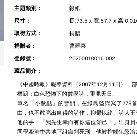
主題類別：
報紙
尺寸：
長:73.5 x 寬:57.7 x 高:0.01
取得方式：
捐贈
捐贈者：
曹羅喜
登錄號：
20200010016-002
藏品簡介：
《中國時報》報導資料（2007年12月11日），
標題：白色恐怖下的數學詩，重見天日。
筆名「小數點」的曹開，在綠島監獄寫了278
由，也不敢亮出自得的詩作，抑鬱以終。詩人王
他的手：「我先生幸而有你這位知己！」出身員
同學牽涉中共地下組織判死刑。他被控觸犯懲治