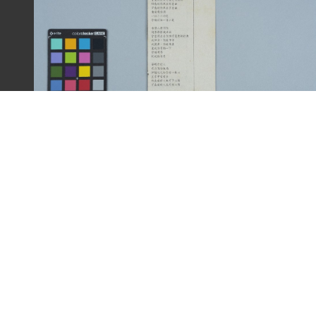
剪報資料「台語童詩 - 給鏡講的內心話 / 向陽」