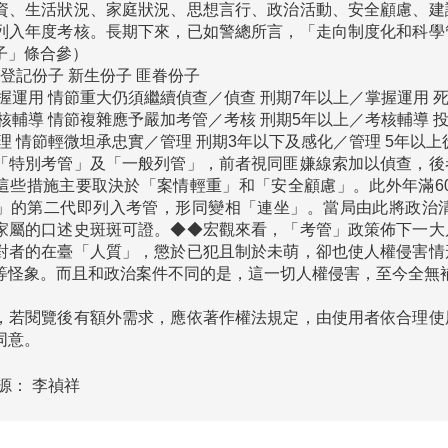
資、生活狀況、家庭狀況、思想言行、政治活動、安全顧慮、建
列入年度考核。長期下來，已如警總所言，「走向制度化和科學
」條合參）

 登記份子 新生份子 匪眷份子

握運用 情節重大仍須繼續偵查／偵查 刑期7年以上／掌握運用 
核輔導 情節複雜應予嚴加考管／考核 刑期5年以上／考核輔導 投
理 情節輕微坦承忠實／管理 刑期3年以下及感化／管理 5年以上
「特別考管」及「一般列管」，前者視同匪嫌線索加以偵查，後
這些措施主要取決於「案情輕重」和「安全顧慮」。此外年滿60
」的第二代即列入考管，形同變相「連坐」。當局由此將政治
家屬的口述史斑斑可證。◆◆宏觀來看，「考管」政策佈下一大
對者的在臺「人質」，懲於已犯且制於未萌，卻也使人權侵害情
，若閱覽後有額外需求，應依著作權法規定，由使用者依合理使
同意。
源：
李禎祥