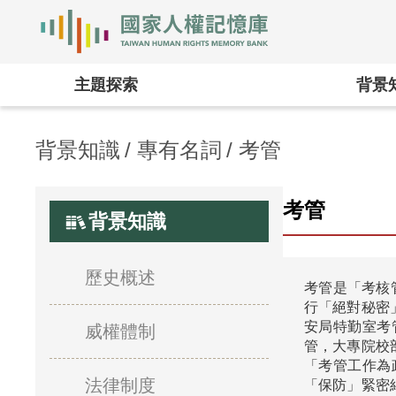
國家人權記憶庫
主題探索
背景
背景知識
專有名詞
考管
考管
背景知識
歷史概述
考管是「考核
行「絕對秘密
安局特勤室考
威權體制
管，大專院校
「考管工作為
法律制度
「保防」緊密