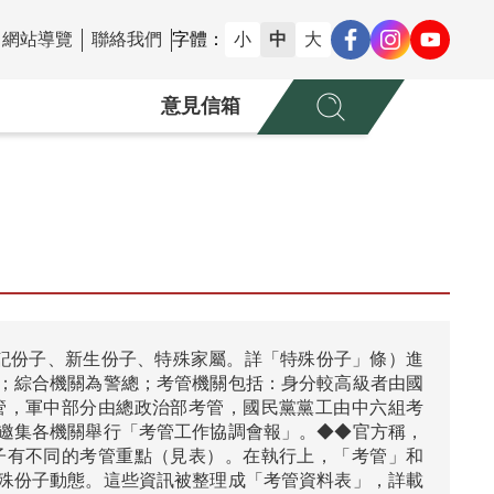
網站導覽
聯絡我們
字體：
小
中
大
意見信箱
記份子、新生份子、特殊家屬。詳「特殊份子」條）進
；綜合機關為警總；考管機關包括：身分較高級者由國
管，軍中部分由總政治部考管，國民黨黨工由中六組考
邀集各機關舉行「考管工作協調會報」。◆◆官方稱，
子有不同的考管重點（見表）。在執行上，「考管」和
殊份子動態。這些資訊被整理成「考管資料表」，詳載