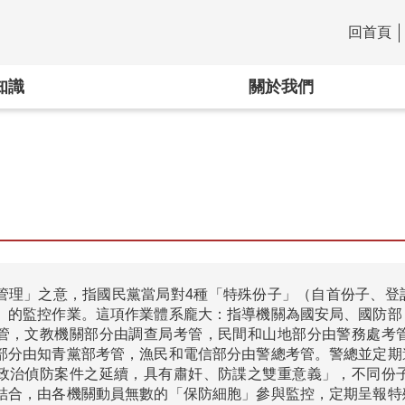
回首頁
:::
知識
關於我們
管理」之意，指國民黨當局對4種「特殊份子」（自首份子、登
」的監控作業。這項作業體系龐大：指導機關為國安局、國防部
管，文教機關部分由調查局考管，民間和山地部分由警務處考
部分由知青黨部考管，漁民和電信部分由警總考管。警總並定期
政治偵防案件之延續，具有肅奸、防諜之雙重意義」，不同份
結合，由各機關動員無數的「保防細胞」參與監控，定期呈報特