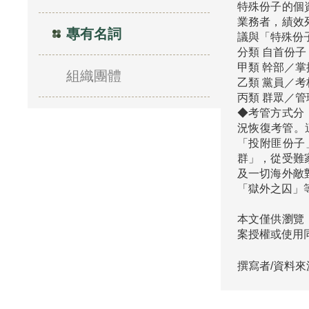
特殊份子的個
業務者，績效
專有名詞
議與「特殊份子
分類 自首份子
甲類 幹部／掌
組織團體
乙類 黨員／考
丙類 群眾／管
◆考管方式分
況恢復考管。
「投附匪份子
群」，從受難
及一切海外敵
本文僅供瀏覽
案授權或使用
撰寫者/資料來