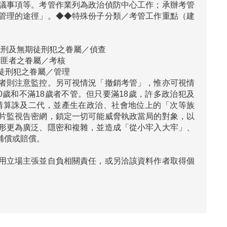
議事項等。考管作業列為政治偵防中心工作；承辦考管
管理的途徑」。◆◆特殊份子分類／考管工作重點（建
死刑及無期徒刑犯之眷屬／偵查

匪者之眷屬／考核

徒刑犯之眷屬／管理

者則注意監控。另可視情況「撤銷考管」，惟亦可視情
歲和不滿18歲者不管。但只要滿18歲，許多政治犯及
清算誅及二代，並產生在政治、社會地位上的「次等族
片監視告密網，鎖定一切可能威脅執政當局的對象，以
形更為廣泛、隱密和複雜，並造成「從小牢入大牢」、
用立場主張並自負相關責任，或另洽該資料作者取得個