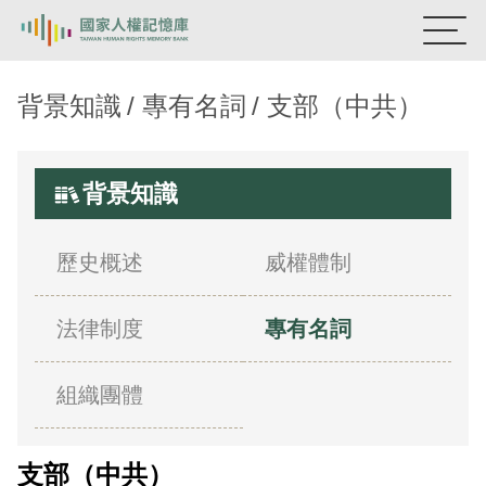
國家人權記憶庫
背景知識
專有名詞
支部（中共）
熱門關鍵字：
陳孟和
李舜治
鹿窟事件
安康接待室
新生訓導處
蛋殼畫
送物單
背景知識
主題探索
歷史概述
威權體制
背景知識
法律制度
專有名詞
關於我們
意見信箱
組織團體
支部（中共）