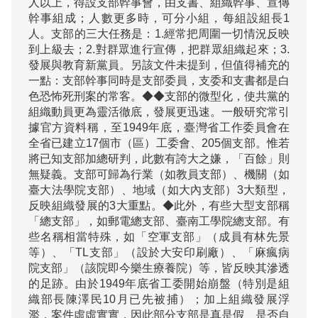
人以上，得設支部幹事會，由支書、組織幹事、宣傳
幹事組成；人數更多時，可分小組，每組設組長1
人。支部的三大任務是：1.經常把周圍一切情況反映
到上級去；2.對群眾進行宣傳，把群眾組織起來；3.
發展與教育新黨員。另該文件未提到，但值得補充的
一點：支部幹事同時是支部委員，支委和支書都是白
色恐怖死刑案的常客。◆◆支部的微型化，使共黨的
組織動員更為靈活徹底，發展更迅速。一般研究常引
據官方資料稱，至1949年底，臺灣省工作委員會在
全省已建立17個市（區）工委會、205個支部。惟若
將已知支部加總研判，此數有誇大之嫌，「百餘」則
無疑義。支部可歸為行業（如教員支部）、機關（如
臺大法學院支部）、地域（如大內支部）3大類型，
反映組織發展的3大重點。◆此外，有些大型支部稱
「總支部」，如郵電總支部、臺南工學院總支部。有
些名稱相當特殊，如「空軍支部」（成員有林先景
等）、「TL支部」（設於大安印刷廠）、「麻瘋病
院支部」（該院即今樂生療養院）等，皆反映其滲透
的足跡。由於1949年底省工委開始崩盤（特別是組
織部長陳澤民10月已先被捕）；加上組織發展浮
濫，案件虛虛實實，因此部分支部是真是假、是否自