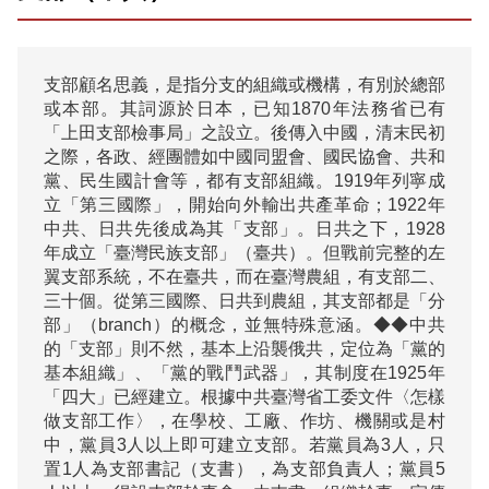
支部顧名思義，是指分支的組織或機構，有別於總部
或本部。其詞源於日本，已知1870年法務省已有
「上田支部檢事局」之設立。後傳入中國，清末民初
之際，各政、經團體如中國同盟會、國民協會、共和
黨、民生國計會等，都有支部組織。1919年列寧成
立「第三國際」，開始向外輸出共產革命；1922年
中共、日共先後成為其「支部」。日共之下，1928
年成立「臺灣民族支部」（臺共）。但戰前完整的左
翼支部系統，不在臺共，而在臺灣農組，有支部二、
三十個。從第三國際、日共到農組，其支部都是「分
部」（branch）的概念，並無特殊意涵。◆◆中共
的「支部」則不然，基本上沿襲俄共，定位為「黨的
基本組織」、「黨的戰鬥武器」，其制度在1925年
「四大」已經建立。根據中共臺灣省工委文件〈怎樣
做支部工作〉，在學校、工廠、作坊、機關或是村
中，黨員3人以上即可建立支部。若黨員為3人，只
置1人為支部書記（支書），為支部負責人；黨員5