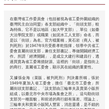
在臺灣省工作委員會（包括被視為省工委外圍組織的
臺灣民主自治同盟）各支部組織中，「街頭支部」較
為特殊。它不是以地區（如大甲支部）、單位（如臺
大法學院支部）或職業（如泥水工人支部）命名，而
是以「街頭」為名。官方檔案稱，黃石岩（商人，被
判死刑）於1947年9月受蔡孝乾指揮，領導中共省工
委會直屬街頭支部，兼任支部書記，專做開闢經濟工
作。所謂「經濟開闢」，是成立大建行和建昌行，透
過買賣為省工委籌措財源。這裡的「街頭」是指街上
的商行。直屬省工委會，顯示其在組織的重要性。

又據張金海（菜販，被判死刑）判決書所稱，張於
1949年夏加入省工委會，擔任「臺北市工委會」所
屬街頭支部書記，「該支部由三輪車夫及賣菜小販所
組成，以臺北市中央市場為集會之所」。這勾勒街頭
支部另一種面貌，和前述的商行頗有落差。理論上，
三輪車夫和賣菜小販閱人豐富，消息靈通，是不錯的