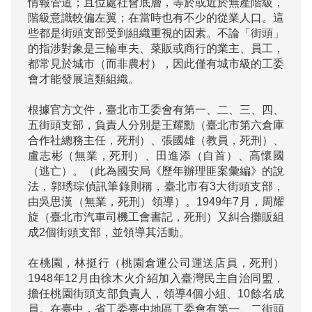
情報管道；且位處社會底層，等於或近於無產階級，
階級意識較偏左翼；在當時也有不少的從業人口。這
些都是街頭支部受到組織重視的因素。不論「街頭」
的指涉對象是三輪車夫、菜販或商行的業主、員工，
都常見於城市（而非農村），因此僅有城市級的工委
會才能發展這類組織。

根據官方文件，臺北市工委會有第一、二、三、四、
五街頭支部，負責人分別是王耀勳（臺北市第六倉庫
合作社總務主任，死刑）、張國雄（教員，死刑）、
盧志彬（無業，死刑）、田進添（自首）、高懷國
（逃亡）。（此為國安局《歷年辦理匪案彙編》的說
法，郭琇琮偵訊筆錄則稱，臺北市有3大街頭支部，
由吳思漢（無業，死刑）領導）。1949年7月，周耀
旋（臺北市汽車司機工會書記，死刑）又糾合攤販組
成2個街頭支部，並領導其活動。

在桃園，林挺行（桃園倉運公司運送店員，死刑）
1948年12月由徐木火介紹加入臺灣民主自治同盟，
擔任桃園街頭支部負責人，領導4個小組、10餘名成
員。在臺中，省工委臺中地區工委會有第一、二街頭