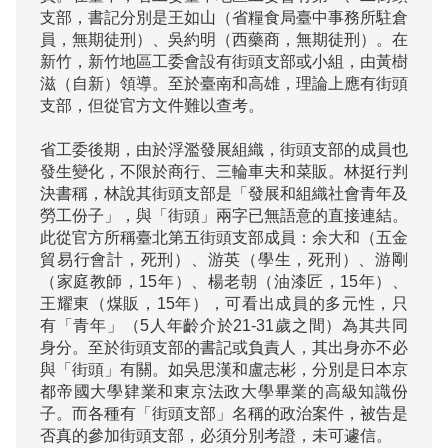
支部，書記分別是王如山（省糧食局臺中事務所駐倉
員，無期徒刑）、吳約明（西藥商，無期徒刑）。在
新竹，新竹地區工委會設有街頭支部或小組，由黃樹
滋（自新）領導。至於臺南和高雄，理論上應有街頭
支部，但從官方文件難以查考。

省工委後期，由於浮濫發展組織，街頭支部的成員也
發生變化，不限於商行、三輪車夫和菜販。林挺行判
決書稱，林說其街頭支部是「發展和組織社會青年及
勞工份子」，與「街頭」兩字已無語意的直接連結。
此從官方所稱臺北第五街頭支部成員：余大和（五金
貿易行會計，死刑）、游英（學生，死刑）、游剛
（家庭教師，15年）、楊老朝（油漆匠，15年）、
王耀東（煤販，15年），可看出成員的多元性，只
有「青年」（5人年齡介於21-31歲之間）為其共同
身分。至於街頭支部的書記或負責人，其出身亦不必
與「街頭」有關。如吳思漢和盧志彬，分別是日本京
都帝國大學肄業和東京法政大學畢業的高級知識份
子。而各種有「街頭支部」名稱的政治案件，被告是
否真的參加街頭支部，必須分別考證，未可遽信。
