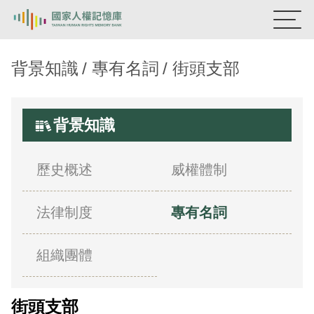
國家人權記憶庫
背景知識
專有名詞
街頭支部
熱門關鍵字：
陳孟和
李舜治
鹿窟事件
安康接待室
新生訓導處
蛋殼畫
送物單
背景知識
主題探索
歷史概述
威權體制
背景知識
法律制度
專有名詞
關於我們
意見信箱
組織團體
街頭支部