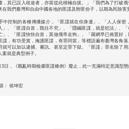
肅，其已誤入歧途者，亦當從此積極自拔。」「我們為了打破俄
伏在我們臺灣和自由中國各地的匪諜及附匪份子，以期為民除害安
手中控制的各種傳播媒介，「匪諜就在你身邊」、「人人保密
人」、「匪諜自首，既往不究」、「隱瞞匪諜，就是犯法」、「
亡」、「匪諜快快自首，莫做俄帝走狗」、「羅網早已佈置好，
匪諜，有功受賞，掩護匪諜，有罪同當」等標語遍布臺灣各角落
府就可以加以逮捕、審訊、甚至定罪下獄。「匪諜」罪名除了用
人案就是典型例子。

6月3日，《戡亂時期檢肅匪諜條例》廢止，此一充滿特定意識型態
源：
侯坤宏