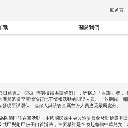
回首頁
:::
知識
關於我們
6月13日通過之《戡亂時期檢肅匪諜條例》，所稱之「匪諜」者
共產黨派遣至臺灣進行地下情報活動的間諜人員。「各機關、部
有發現匪諜潛伏，連保人與該管直屬主管人員應受嚴厲處分。

0月，為防範匪諜在臺活動，中國國民黨中央改造委員會發動檢肅
及共匪與附匪份子自首辦法，主要精神是在喚起每個中華兒女，