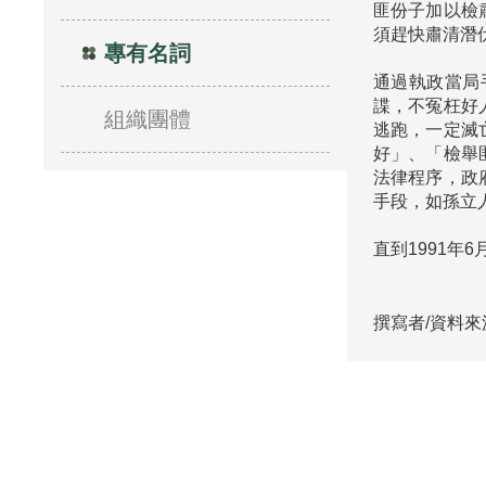
匪份子加以檢
須趕快肅清潛
專有名詞
通過執政當局
諜，不冤枉好
組織團體
逃跑，一定滅
好」、「檢舉
法律程序，政
手段，如孫立
直到1991年
撰寫者/資料來