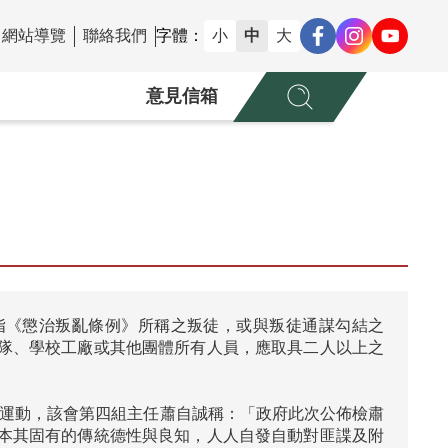
網站導覽
聯絡我們
字體：
小
中
大
意見信箱
，指《懲治叛亂條例》所稱之叛徒，或與叛徒通謀勾結之
隊、學校工廠或其他團體所有人員，應取具二人以上之
匪諜運動，該會第四組主任蕭自誠稱：「政府此次公佈檢肅
本其固有的傳統德性與良知，人人自發自動對匪諜及附