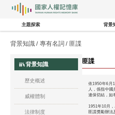
國家人權記憶庫
主題探索
背景
背景知識
專有名詞
匪諜
匪諜
背景知識
歷史概述
依1950年
人，係指中國
連保切結，如
威權體制
1951年1
法律制度
匪諜獎勵辦法