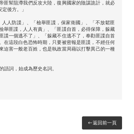
帝匪幫阻滯我們反攻大陸，復興國家的陰謀詭計，就必
定後方。」

，人人防諜」、「檢舉匪諜，保家衛國」、「不放鬆匪
檢舉匪諜，人人有責」、「匪諜自首，必得保障，躲藏
匪諜一個逃不了」、「躲藏不住逃不了，奉勸匪諜自首
。在這段白色恐怖時期，只要被密報是匪諜，不經任何
來迫害一般老百姓，也是執政當局藉以打擊異己的一種
的語詞，始成為歷史名詞。

返回前一頁