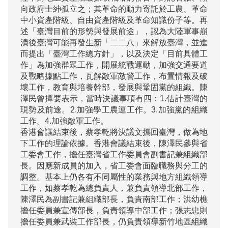
向政府士紳孤立之；其革命的動力寄託於工農、革命
中小資產階級、自由資產階級及革命知識份子等。再
述「臺灣目前的形勢與發展前途」，認為大陸軍事崩
潰後臺灣可能再發生新「二二八」來解放臺灣，並進
而提出「臺灣工作總方針」，以及決定「目前具體工
作」為加強群眾工作，開展統戰運動，加強交通要道
及戰略據點工作，瓦解敵軍敵警工作，布置情報及破
壞工作，教育與培養幹部，發展與鞏固黨的組織。陳
澤民曾擇要表示，當時決議事項有四：1.估計臺灣的
現勢及前途。2.加強學工農運工作。3.加強黨的組織
工作。4.加強敵軍工作。

香港會議結束後，蔡孝乾將決議文攜回臺灣，做為地
下工作的理論依據。香港會議結束後，陳澤民參與省
工委會工作，擔任臺灣省工作委員會副書記兼組織部
長。因應新成員的加入，省工委會面臨職務與分工的
調整。基本上仍各有不同屬性的業務與地方組織領導
工作，如蔡孝乾為總負責人，兼負責領導北部工作，
陳澤民為副書記兼組織部長，負責南部工作；洪幼樵
擔任委員兼宣傳部長，負責領導中部工作；張志忠則
擔任委員兼武裝工作部長，仍負責領導新竹地區組織