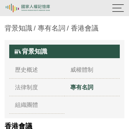
國家人權記憶庫
背景知識
專有名詞
香港會議
熱門關鍵字：
陳孟和
李舜治
鹿窟事件
安康接待室
新生訓導處
蛋殼畫
送物單
背景知識
主題探索
歷史概述
威權體制
背景知識
法律制度
專有名詞
關於我們
意見信箱
組織團體
香港會議