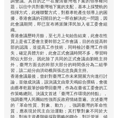
調會議。其目的之一在釐清臺灣地下黨的領導權問
題，以往中共對臺灣地下黨的支配，基本上採雙軌的
指揮方式，此種聯繫方式，對蔡孝乾產生領導上的困
擾，香港會議的召開目的之一即在解決此一問題，因
此會議期間，即已宣布將派陳澤民加入省工委會組
織。

香港會議歷時月餘，至七月上旬始告結束，此會在性
質上是省工委會主要幹部之工作會議，目的在提高幹
部的認識，並提高工作技術，同時檢討臺灣工作得
失，確定具體方針，此會正式會議時間不多，學習時
間佔大部分。因此除了共同的正式會議由劉曉主持
外，臺灣方面去的幹部大部分的時間係分為二組學
習，該二組分由洪幼樵與張志忠負責主持。

香港會議最後，曾針對臺灣工作未來開展方向進行討
論，並做成決議，該決議文由章天鳴綜合撰稿，會後
由蔡孝乾親筆抄錄帶回臺灣，作為在臺省工委會的工
作策略總則。決議文首述「臺灣工作環境的特點」，
強調臺灣人民團結性強而反政府情緒普遍。次述臺灣
的「革命性質、對象、動力」，強調臺灣的革命性
質，應表現於民主自治運動；其打擊對象不同於大
陸，對地主資產階級採取戰略的聯合，對託管派、傾