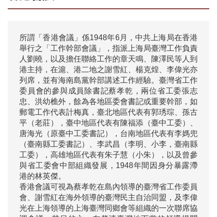
所謂「香港會議」係1948年6月，中共上海局在香港
舉行之「工作幹部會議」，指派上海局臺灣工作負責
人劉曉，以及擔任聯絡工作的章天鳴、陳澤民等人到
港主持，在滬、港二地之謝雪紅、楊克煌、李偉光亦
列席，並有海南島黨幹部講述工作經驗。臺灣省工作
委員會的參與成員除書記蔡孝乾，兩位省工委張志
忠、洪幼樵外，餘為各地區委會書記或重要幹部，如
郵電工作代表計梅真，臺北地區代表有郭琇琮、孫古
平（老莊），臺中地區代表有陳福添（臺中工委）、
唐海光（原臺中工委書記），台南地區代表有李媽兜
（臺南縣工委書記）、李武昌（李明、小李，臺南縣
工委），高雄地區代表有朱子慧（小朱），以及曾參
與省工委會中部組織發展，1948年間因身分暴露滯
港的林英傑。

香港會議可視為蔡孝乾在島內領導的臺灣省工作委員
會、謝雪紅在海外領導的臺灣民主自治同盟，及李偉
光在上海領導的上海臺灣同鄉會等組織的一次聯席協