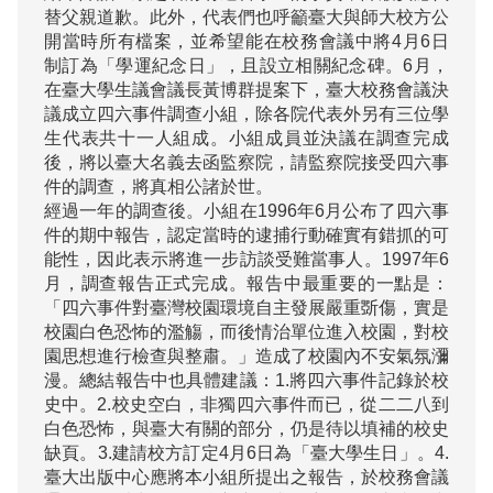
替父親道歉。此外，代表們也呼籲臺大與師大校方公
開當時所有檔案，並希望能在校務會議中將4月6日
制訂為「學運紀念日」，且設立相關紀念碑。6月，
在臺大學生議會議長黃博群提案下，臺大校務會議決
議成立四六事件調查小組，除各院代表外另有三位學
生代表共十一人組成。小組成員並決議在調查完成
後，將以臺大名義去函監察院，請監察院接受四六事
件的調查，將真相公諸於世。

經過一年的調查後。小組在1996年6月公布了四六事
件的期中報告，認定當時的逮捕行動確實有錯抓的可
能性，因此表示將進一步訪談受難當事人。1997年6
月，調查報告正式完成。報告中最重要的一點是：
「四六事件對臺灣校園環境自主發展嚴重斲傷，實是
校園白色恐怖的濫觴，而後情治單位進入校園，對校
園思想進行檢查與整肅。」造成了校園內不安氣氛瀰
漫。總結報告中也具體建議：1.將四六事件記錄於校
史中。2.校史空白，非獨四六事件而已，從二二八到
白色恐怖，與臺大有關的部分，仍是待以填補的校史
缺頁。3.建請校方訂定4月6日為「臺大學生日」。4.
臺大出版中心應將本小組所提出之報告，於校務會議