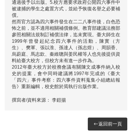
通過後予以出版。5.校方應要求政府公開四六事件中
被逮捕的學生之處置方式，並給予恢復名譽之必要補
償。

然而官方認為四六事件發生在二二八事件後，白色恐
怖之前，並不適用相關補償條例。教育部建議法務部
參照相關法規制訂補償法律，迄未實現。臺大師生在
1999年曾發起紀念四六事件的活動，陳實（方
生）、樊軍、張以淮、孫達人（孫志煜）、周韻香、
烏蔚庭、馬志欽、秦維聰與姜民權等人也先後提供資
料給臺大校方，但校方未有進一步作為。

2012年臺大校方於校務會議有關陳文成事件納入校
史的提案，會中同時建議將1997年完成的《臺大
「四六」事件考察：四六事件資料蒐集小組總結報
告》重新編輯，校史館於焉執行出版作業。
撰寫者/資料來源：
李鎧揚
返回前一頁