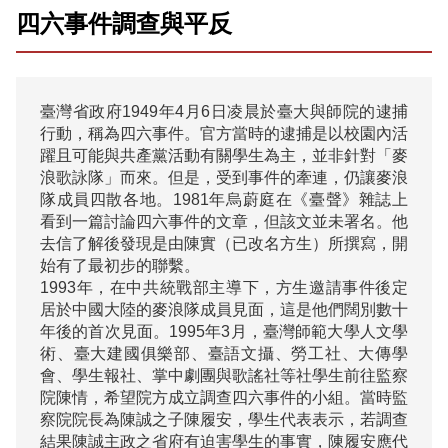
四六事件調查與平反
臺灣省政府1949年4月6日凌晨於臺大與師院的逮捕
行動，稱為四六事件。官方當時的逮捕是以校園內活
躍且可能與共產黨活動有關學生為主，並非針對「麥
浪歌詠隊」而來。但是，受到事件的牽連，仍讓麥浪
隊成員四散各地。1981年烏蔚庭在《臺聲》雜誌上
看到一篇討論四六事件的文章，但該文並未署名。他
去信了解後發現是由陳實（已改名方生）所撰寫，開
始有了最初步的聯繫。

1993年，在中共統戰部主導下，方生邀請事件後定
居於中國大陸的麥浪隊成員見面，這是他們闊別數十
年後的首次見面。1995年3月，臺灣師範大學人文學
術、臺大建國俱樂部、臺語文攝、勞工社、大傳學
會、學生報社、掌中劇團與歌謠社等社學生前往監察
院陳情，希望院方成立調查四六事件的小組。當時監
察院院長為陳誠之子陳履安，學生代表表示，若調查
結果陳誠主政之省府有迫害學生的事實，陳履安應代