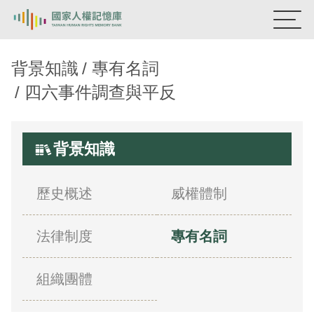
國家人權記憶庫
背景知識
專有名詞
四六事件調查與平反
熱門關鍵字：
陳孟和
李舜治
鹿窟事件
安康接待室
新生訓導處
蛋殼畫
送物單
背景知識
主題探索
背景知識
歷史概述
威權體制
關於我們
法律制度
專有名詞
意見信箱
組織團體