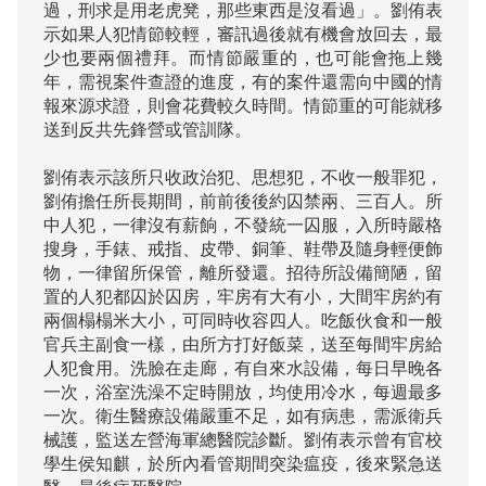
過，刑求是用老虎凳，那些東西是沒看過」。劉侑表
示如果人犯情節較輕，審訊過後就有機會放回去，最
少也要兩個禮拜。而情節嚴重的，也可能會拖上幾
年，需視案件查證的進度，有的案件還需向中國的情
報來源求證，則會花費較久時間。情節重的可能就移
送到反共先鋒營或管訓隊。

劉侑表示該所只收政治犯、思想犯，不收一般罪犯，
劉侑擔任所長期間，前前後後約囚禁兩、三百人。所
中人犯，一律沒有薪餉，不發統一囚服，入所時嚴格
搜身，手錶、戒指、皮帶、銅筆、鞋帶及隨身輕便飾
物，一律留所保管，離所發還。招待所設備簡陋，留
置的人犯都囚於囚房，牢房有大有小，大間牢房約有
兩個榻榻米大小，可同時收容四人。吃飯伙食和一般
官兵主副食一樣，由所方打好飯菜，送至每間牢房給
人犯食用。洗臉在走廊，有自來水設備，每日早晚各
一次，浴室洗澡不定時開放，均使用冷水，每週最多
一次。衛生醫療設備嚴重不足，如有病患，需派衛兵
械護，監送左營海軍總醫院診斷。劉侑表示曾有官校
學生侯知麒，於所內看管期間突染瘟疫，後來緊急送