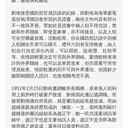
醫，最後病死醫院

劉侑接受國防部官員訪談的紀錄，與劉侑為海軍蒙冤
退役袍澤聯誼會所寫的見證書，兩份文件內容有部分
不一致與矛盾。譬如於見證書中稱人犯不得交談，禁
絕和外界聯絡，即使是家眷，亦不得接見。以及人犯
可在空曠處放風，活動筋骨。但在國防部訪談中則稱
人犯關在牢房可以聊天，禮拜六則有安排晚會，由人
犯自行決定演出內容，可以唱歌、說相聲、拉胡琴
等。依情節輕重決定可否與外界聯絡。案情較輕者准
許與外界聯絡，也可以送東西進來，但仍需看守所管
理員檢查。情節較重的則不可與外界通信。但因鮮少
聽聞相關證人證詞，也使相關考證不易。

1951年2月15日劉侑遭調離所長職務，原來係人犯利
用上廁所時打破窗戶脫逃，劉侑因此遭記過調職。而
接替劉侑擔任所長的，就是審訊組組長趙促成。而由
趙鍾蓀親身經歷寫成的〈煉獄〉一文，當時濫刑毆打
趙鍾蓀的審訊組組長為趙正宇，鮑一民共諜案偵訊筆
錄中，趙正宇也是主要偵訊人員，趙正宇是否即為劉
侑所稱之趙促成，還有待日後資料佐證。
