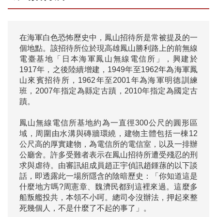
在海軍白色恐怖歷史中，鳳山招待所是常被提及的一
個地點。該招待所位於現高雄鳳山勝利路上的前無線
電臺基地「日本海軍鳳山無線電信所」，興建於
1917年，之後陸續增建，1949年至1962年為海軍鳳
山來賓招待所，1962年至2001年為海軍明德訓練
班，2007年指定為縣定古蹟，2010年指定為國定古
蹟。

鳳山無線電信所基地約為一直徑300公尺的圓形區
域，周圍由水溝與磚牆環繞，建物主體包括一棟12
公尺高的厚實建物，為電信所的電信室，以及一排辦
公廳舍。許多受難者表示在鳳山招待所遭受殘忍的刑
求與虐待。由審訊組成員趙正宇偵訊趙鍾蓀的以下談
話，即透露此一場所隱含的陰暗歷史：「你知道這是
什麼地方嗎?周憲章、魏濟民都到這裡來過。這麼多
船叛艦投共，本領不小呵。總司令沒辦法，押起來整
死幾個人，不是什麼了不起的事了」。
