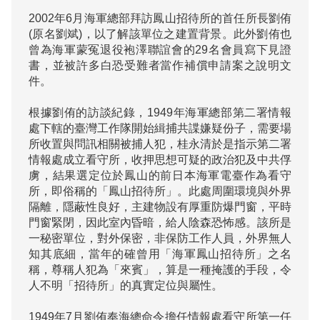
2002年6月海軍總部拜訪鳳山招待所的首任所長劉侑
(原名劉斌)，以了解該單位之建置背景。此外劉侑也
曾為海軍蒙冤退役袍澤聯誼會的29名會員寫下見證
書，並被許多白恐受難者當作補償申請案之說明文
件。

根據劉侑的訪談紀錄，1949年海軍總部第二署情報
處下轄的臺灣工作隊開始緝捕共諜嫌疑份子，需要場
所收置與問訊相關被捕人犯，桂永清於是指示第二署
情報處成立看守所，收押思想可疑的政治犯及中共俘
虜，結果選定位於鳳山的前日本海軍電臺作為看守
所，即俗稱的「鳳山招待所」。此處周圍環境與外界
隔離，隱蔽性良好，主建物設有厚重防爆門窗，平時
門窗緊閉，因此室內昏暗，給人陰森恐怖感。該所是
一秘密單位，對外保密，非保防工作人員，外界無人
知其底細，當年的確曾用「海軍鳳山招待所」之名
稱，尊稱人犯為「來賓」，算是一種掩護的手段，令
人不明「招待所」的真實定位與屬性。

1949年7月劉侑奉海總命令擔任情報處看守所第一任