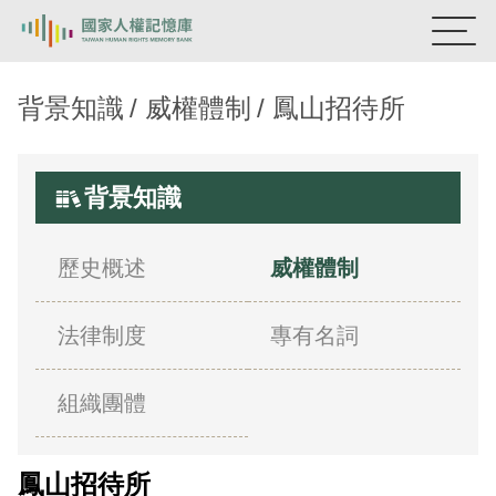
國家人權記憶庫
背景知識
威權體制
鳳山招待所
熱門關鍵字：
陳孟和
李舜治
鹿窟事件
安康接待室
新生訓導處
蛋殼畫
送物單
背景知識
主題探索
歷史概述
威權體制
背景知識
法律制度
專有名詞
關於我們
意見信箱
組織團體
鳳山招待所