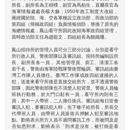
所長，副所長為王樹樸，副官為馬柏生，直屬長官為
海軍情報處處長楊大龢；1950年政工制度大改組，
蔣經國於陸、海、空各軍種設立政治部，而政治部的
第四組（簡稱政四組）負責情報偵防，替換了原先的
海總情報處，鳳山看守所因此改歸海軍政四組管理，
當時政治部主任為趙龍文，四組組長為饒鐵珊。

鳳山招待所的管理人員可分三部分討論，分別是看守
所行政人員、警衛部隊以及審訊組。招待所編制設所
長、副所長各一員， 其他管理員、廚工、清潔工各
若干名，警衛由海軍陸戰隊警衛營輪調。審訊組由臺
灣工作隊人員擔任。臺灣工作隊或政四組逮捕的人
犯，送進來看守所後是直接交給所方，並不透過警衛
部隊，因此警衛部隊也不清楚人犯背景。警衛人員輪
班執行勤務，於大門口駐有一員，看守所內則有三
員，其中一人帶班，二人擔任衛兵。審訊組每日皆會
審訊人犯，要審訊犯人時，先下條子給所長，所長交
代帶班人員，由帶班人員派衛兵押解人犯至審訊地
點。劉侑表示所方人員不過問審訊工作，而被問及是
否知悉刑求，劉侑表示「刑求是沒有，被打倒是看