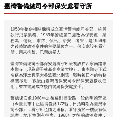
臺灣警備總司令部保安處看守所
1958年整併相關機構成立臺灣警備總司令部，統籌
執行戒嚴業務。1959年警總第二處改為保安處，業
務為：情報、肅防、偵訊、治安、考管，是1959年
之後偵辦政治案件的主要單位之一。保安處設有看守
所，用來拘禁、訊問嫌疑人。

臺灣警備總司令部保安處看守所最初設在西寧南路東
本願寺（現為獅子林新光商業大樓）。東本願寺正式
名稱為淨土真宗大谷派臺北別院，戰時被日本的特務
機關徵用，戰後由臺灣省保安司令部保安處接收使
用，並在警總成立後由警總保安處接手。

警總保安處1968年之後遷到博愛路一段的明德營區
（今臺北市中正區博愛路172號，日治時期為臺灣軍
司令部），看守所也隨之遷移。看守所於一樓設有偵
訊室，地下室則有押房。1968年之後的政治案件，