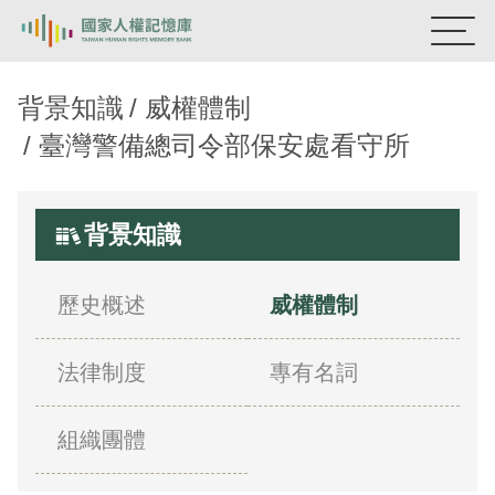
國家人權記憶庫
背景知識
威權體制
臺灣警備總司令部保安處看守所
熱門關鍵字：
陳孟和
李舜治
鹿窟事件
安康接待室
新生訓導處
蛋殼畫
送物單
背景知識
主題探索
背景知識
歷史概述
威權體制
關於我們
法律制度
專有名詞
意見信箱
組織團體