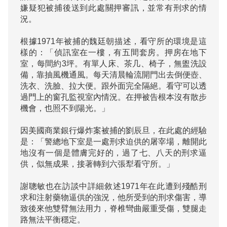
嫌疑犯被捕後送到此處關押審訊，並常有刑求的情
況。

根據1971年被捕的魏廷朝描述，看守所的環境是這
樣的：「偵訊室在一樓，有五間套房。押房在地下
室，每間約3坪。有單人床、茶几、椅子，無盥洗設
備，靠抽風機通風。每天清晨輪流開門出去倒便壺、
洗衣、洗臉、拉大便。跟外面完全隔絕。看守可以透
過門上的窗孔監視室內情況。在押被告根本沒有散步
機會，也照不到陽光。」

因美國商業銀行爆炸案被捕的劉辰旦，在此處的經驗
是：「警總地下室是一處刑求迫供的屠宰場，離開此
地沒有一個是體膚完好的，過了七、八天的刑求逼
供，似無成果，接著轉到六張犁看守所。」

謝聰敏也在訪談中詳細敘述1971年在此遭到殘酷刑
求和注射藥物逼供的強況，他所受到的刑求傷害，導
致後來他雙臂無法用力，脊椎彎曲嚴重受傷，雙腿走
路無法平衡穩定。
