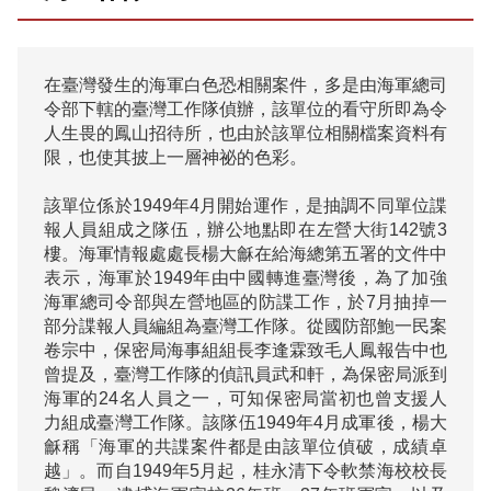
在臺灣發生的海軍白色恐相關案件，多是由海軍總司
令部下轄的臺灣工作隊偵辦，該單位的看守所即為令
人生畏的鳳山招待所，也由於該單位相關檔案資料有
限，也使其披上一層神祕的色彩。

該單位係於1949年4月開始運作，是抽調不同單位諜
報人員組成之隊伍，辦公地點即在左營大街142號3
樓。海軍情報處處長楊大龢在給海總第五署的文件中
表示，海軍於1949年由中國轉進臺灣後，為了加強
海軍總司令部與左營地區的防諜工作，於7月抽掉一
部分諜報人員編組為臺灣工作隊。從國防部鮑一民案
卷宗中，保密局海事組組長李逢霖致毛人鳳報告中也
曾提及，臺灣工作隊的偵訊員武和軒，為保密局派到
海軍的24名人員之一，可知保密局當初也曾支援人
力組成臺灣工作隊。該隊伍1949年4月成軍後，楊大
龢稱「海軍的共諜案件都是由該單位偵破，成績卓
越」。而自1949年5月起，桂永清下令軟禁海校校長