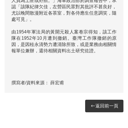
人員為土匪或野獸。」海軍政治部於調查報告中，承
認「該隊紀律欠佳，左營區民眾對其批評不甚良好，
尤以晚間散漫附近各茶室，對各侍應生任意調笑，隨
處可見」。

由1954年軍法局的黃開元殺人案卷宗得知，該工作
隊在1952年10月遭到撤銷。臺灣工作隊撤銷的原
因，是因桂永清勢力遭清除所致，或是業務由相關情
報單位兼辦，還待相關資料出土研究佐證。

撰寫者/資料來源：
薛宏甫
返回前一頁