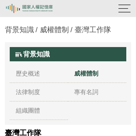
國家人權記憶庫
背景知識
威權體制
臺灣工作隊
熱門關鍵字：
陳孟和
李舜治
鹿窟事件
安康接待室
新生訓導處
蛋殼畫
送物單
背景知識
主題探索
歷史概述
威權體制
背景知識
法律制度
專有名詞
關於我們
意見信箱
組織團體
臺灣工作隊