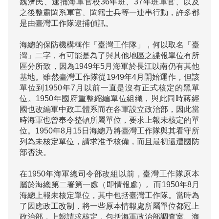
魏濟民、逮捕海軍官校36年班、37年班軍官、以及
之後整肅閩系軍官、閩籍士兵等一連串行動，許多都
是由臺灣工作隊逮捕偵訊。

海總的保防機構稱作「臺灣工作隊」，何以取名「臺
灣」二字，有可能是為了與其他地區之諜報單位有所
區分所致，因為1949年5月海軍於長江以南仍有其他
基地。雖然臺灣工作隊從1949年4月開始運作，但該
單位到1950年7月以前一直是沒有正式核定的黑單
位。1950年國府重整縮編單位組織，與此同時蔣經
國也改編軍中政工體系而在各軍設立政治部，因此當
時海軍也曾奉令整頓所屬單位，要求上報未核定的單
位。1950年8月15日海總乃將臺灣工作隊與其看守所
列為未核定單位，請求准予核備，而且最初還遭國防
部否決。

在1950年海軍總司令部改組以前，臺灣工作隊原本
屬於海總第二署第一處（即情報處）。而1950年8月
海總上報未核定單位，其中包括臺灣工作隊。當時為
了因應政工改制，將一些原本情報處所屬單位都冠上
政治部，上報請求核定，包括海軍政治部調查室、海