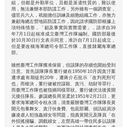
組，但都是外勤單位，且都是派遣性質的，難以使
用，無法兼辦本部防諜工作，另外雖有一個調查室，
儘官兵六人，祇能擔任訓練及細胞組織工作，亦無力
兼顧海總左營地區防諜工作，因此請求國防部根據上
項特殊情形，「顧及事實與實際需要」，請求自39
年7月1日起核准成立臺灣工作隊編制。國防部最後
於10月30日行文表示同意，准許自7月1日起成立，
但是要改稱海軍總司令部工作隊，直接隸屬海軍總
部。

雖然臺灣工作隊獲准保留，但該隊的存續也開始受到
注意。首先該隊隊長董行健在1950年10月因貪汙案
遭求處有期徒刑20年，遭蔣介石批示「改判死刑可
也」而槍決，董行健被控謀殺、貪污、劫財等罪行，
而臺灣工作隊也被指摘同樣罪狀。董行健伏法後黃開
元接任隊長。參謀總長周至柔於1951年2月21日，更
要求海軍總司令桂永清，清查嚴辦臺灣工作隊隊長黃
開元包養舞女、貪汙伙食費、包庇部屬、偵訊組員涉
嫌凌虐人犯強姦婦女等問題，指責黃開元及隊員「在
外招搖撞騙、調戲婦女，左營高雄一帶住民多以該隊