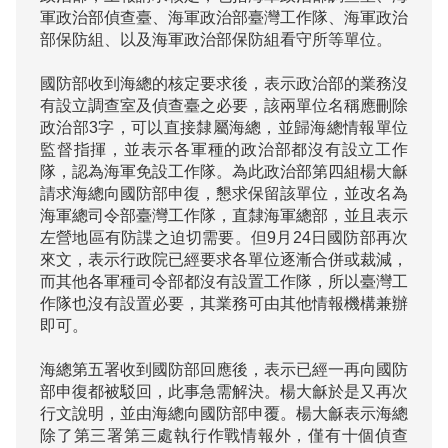
軍政治部偵查臺、海軍政治部臺灣工作隊、海軍政治
部保防組、以及海軍政治部保防組看守所等單位。

國防部收到海總的核定要求後，表示政治部的業務沒
有設立調查室及偵查臺之必要，該兩單位名稱應刪除
政治部3字，可以直接隸屬海總，並歸海總情報單位
監督指揮，並表示各軍種的政治部都沒有設立工作
隊，認為海軍免設工作隊。為此政治部第四組楊大龢
請求海總向國防部申復，懇求保留該單位，並改名為
海軍總司令部臺灣工作隊，直隸海軍總部，並且表示
左營地區有防諜之迫切需要。但9月24日國防部再次
來文，表示行政院已經要求各單位逐漸合併或裁減，
而其他各軍種司令部都沒有設置工作隊，所以臺灣工
作隊也沒有設置必要，其業務可由其他情報機構兼辦
即可。

海總第五署收到國防部回應後，表示已經一再向國防
部申復都被駁回，此事急需解決。楊大龢於是又再次
行文說明，並由海總向國防部申覆。楊大龢表示海總
除了第三署第三處執行作戰情報外，僅有十個偵查