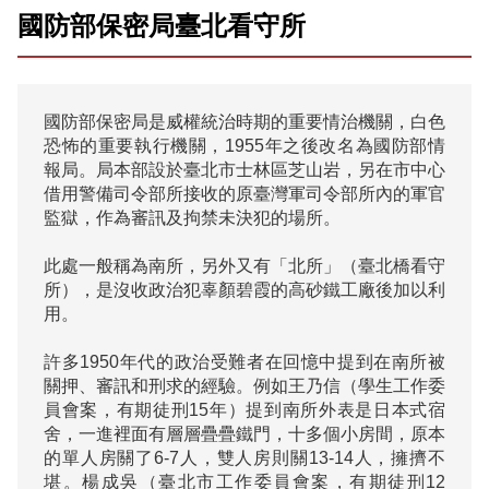
國防部保密局臺北看守所
國防部保密局是威權統治時期的重要情治機關，白色
恐怖的重要執行機關，1955年之後改名為國防部情
報局。局本部設於臺北市士林區芝山岩，另在市中心
借用警備司令部所接收的原臺灣軍司令部所內的軍官
監獄，作為審訊及拘禁未決犯的場所。

此處一般稱為南所，另外又有「北所」（臺北橋看守
所），是沒收政治犯辜顏碧霞的高砂鐵工廠後加以利
用。

許多1950年代的政治受難者在回憶中提到在南所被
關押、審訊和刑求的經驗。例如王乃信（學生工作委
員會案，有期徒刑15年）提到南所外表是日本式宿
舍，一進裡面有層層疊疊鐵門，十多個小房間，原本
的單人房關了6-7人，雙人房則關13-14人，擁擠不
堪。楊成吳（臺北市工作委員會案，有期徒刑12