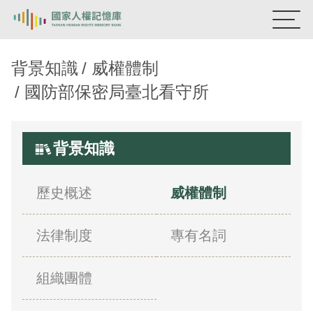
國家人權記憶庫
背景知識
威權體制
國防部保密局臺北看守所
熱門關鍵字：
陳孟和
李舜治
鹿窟事件
安康接待室
新生訓導處
蛋殼畫
送物單
背景知識
主題探索
背景知識
歷史概述
威權體制
關於我們
法律制度
專有名詞
意見信箱
組織團體