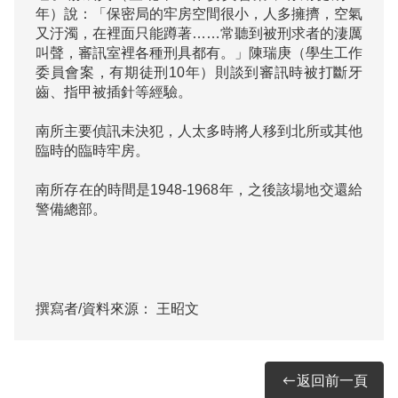
年）說：「保密局的牢房空間很小，人多擁擠，空氣
又汙濁，在裡面只能蹲著……常聽到被刑求者的淒厲
叫聲，審訊室裡各種刑具都有。」陳瑞庚（學生工作
委員會案，有期徒刑10年）則談到審訊時被打斷牙
齒、指甲被插針等經驗。

南所主要偵訊未決犯，人太多時將人移到北所或其他
臨時的臨時牢房。

南所存在的時間是1948-1968年，之後該場地交還給
警備總部。

撰寫者/資料來源：
王昭文
返回前一頁