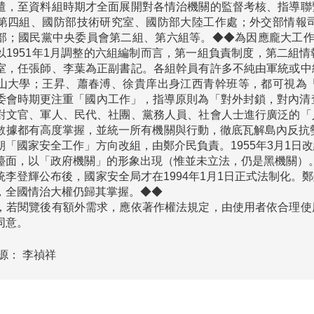
遣，至資料組時期才全面展開對各情治機關的監督考核、指導聯
第四組、國防部技術研究室、國防部大陸工作處；外交部情報
部；國民黨中央委員會第二組、第六組等。◆◆為因應龐大工作
以1951年1月調整的六組編制而言，第一組負責制度，第二組
室，任張師、李葉為正副書記。各組幹員有許多不純由軍統或中
山大學；王昇、蕭春溥、徐貴庠出身江西青幹班等，都可視為
委會時期更注重「國內工作」，指導原則為「對外封鎖，對內清
對文官、軍人、民代、社團、黨務人員、社會人士進行廣泛的「
數據都有高度掌握，並統一所有機關與行動，徹底瓦解島內反抗勢
朝「國家安全工作」方向改組，由鄭介民負責。1955年3月1
檯面，以「政府機關」的形象出現（惟並未立法，仍是黑機關）。直
統李登輝公布後，國家安全局才在1994年1月1日正式法制化
，全國情治大權仍歸其掌握。◆◆
，若閱覽後有額外需求，應依著作權法規定，由使用者依合理使
同意。
源：
李禎祥