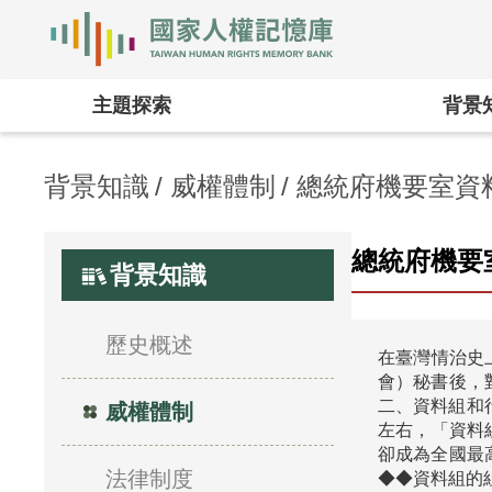
國家人權記憶庫
主題探索
背景
背景知識
威權體制
總統府機要室資
總統府機要
背景知識
歷史概述
在臺灣情治史
會）秘書後，
二、資料組和
威權體制
左右，「資料
卻成為全國最
法律制度
◆◆資料組的