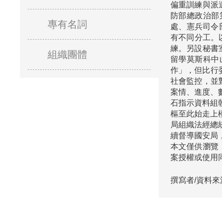
偏重訓練與派
防部總政治部
專有名詞
處、憲兵司令
有不同分工。
練。另設秘書
組織團體
留學莫斯科中
作」，但比行
社會監控，並
案情、進度、
石指示資料組
樞至此始走上
局組織法經總
續督導國安局
本文僅供瀏覽
案授權或使用
撰寫者/資料來