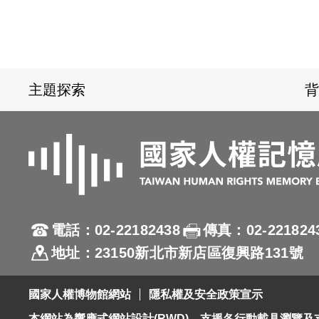
:::
主題探索
背
電話：02-22182438
傳真：02-221824
地址：23150新北市新店區復興路131號
國家人權博物館網站
隱私權及安全政策宣示
本網站為響應式網站設計(RWD)，支援各行動載具瀏覽及支援Fi