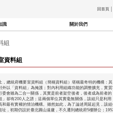
回首頁
:::
知識
關於我們
料組
室資料組
上，總統府機要室資料組（簡稱資料組）堪稱最奇特的機構：其一
對外以「資料組」為掩護；對內利用組織功能的調整擴充，實質
行委會雖為二合一關係，其實是前者架空後者，後者成為前者的
組」卻有200人之譜；這兩個單位其實毫無關係，該組只是利
高和最有實權的情治機構。雖然如此，為了論述周延起見，該組
組址，初期仍設於臺北圓山遠廬，不久遷到總統府5樓辦公；19