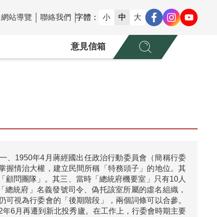
網站導覽
聯絡我們
字體：
小
中
大
意見信箱
、1950年4月蔣經國出任政治行動委員會（簡稱行委
掌握情治大權，建立民間所稱「特務頭子」的地位。其
「顧問團隊」。其三、當時「總統府機要室」只有10人
用「總統府」名義發號司令、偽托該室所屬的虛名組織，
仍可視為行委會的「後期階段」，兩個詞條可以合參。
52年6月再遷到新北投秀廬。在工作上，行委會時期主要