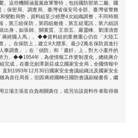
繫。這些機關涵蓋黨政軍警特，包括國防部第二廳、國
司；保密局、調查局、臺灣省保安司令部、臺灣省警務
和變動局勢，資料組至少經歷4次組織調整，不同時期
情報，第三組保防，第四組敵後，第五組電訊，第六組訓
統出身，如張師、關素質、王崇五、嚴靈峰、劉漢清曾
「蔣經國人馬」。◆◆資料組的業務重心仍在「大陸工
查」。在保防上，建立8大體系、最少2萬名保防員進行
人事調查」；在「偵防」和「肅奸」上，對大小案件的
力。◆◆1954年，為使情報工作更制度化，總統蔣介
日改組完成，在臺北劍潭新莊成立國家安全局，全國情報中
到1993年12月30日國家安全會議組織法及國家安全
。鄭雖為首任局長，但因蔣經國轉任國防會議副秘書長，繼
用立場主張並自負相關責任，或另洽該資料作者取得個