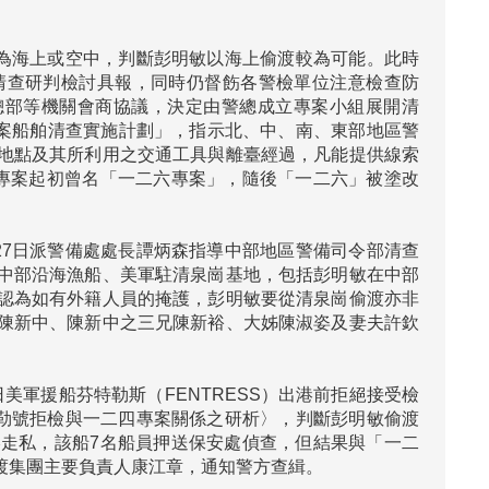
分為海上或空中，判斷彭明敏以海上偷渡較為可能。此時
清查研判檢討具報，同時仍督飭各警檢單位注意檢查防
總部等機關會商協議，決定由警總成立專案小組展開清
四專案船舶清查實施計劃」，指示北、中、南、東部地區警
地點及其所利用之交通工具與離臺經過，凡能提供線索
專案起初曾名「一二六專案」，隨後「一二六」被塗改
27日派警備處處長譚炳森指導中部地區警備司令部清查
中部沿海漁船、美軍駐清泉崗基地，包括彭明敏在中部
認為如有外籍人員的掩護，彭明敏要從清泉崗偷渡亦非
陳新中、陳新中之三兄陳新裕、大姊陳淑姿及妻夫許欽
日美軍援船芬特勒斯（FENTRESS）出港前拒絕接受檢
特勒號拒檢與一二四專案關係之研析〉，判斷彭明敏偷渡
走私，該船7名船員押送保安處偵查，但結果與「一二
集團主要負責人康江章，通知警方查緝。
