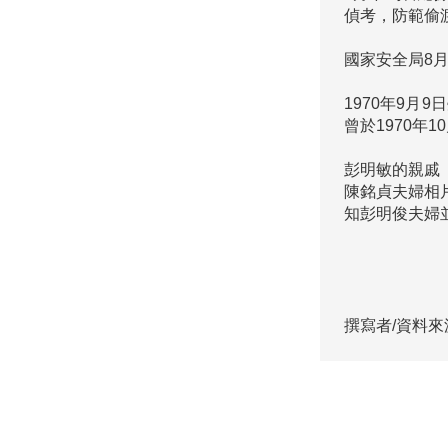
偵考，防範偷渡
國家安全局8月
1970年9
曾於1970年
彭明敏的親戚，
陳銘貞夫婦相
知彭明俊夫婦
撰寫者/資料來