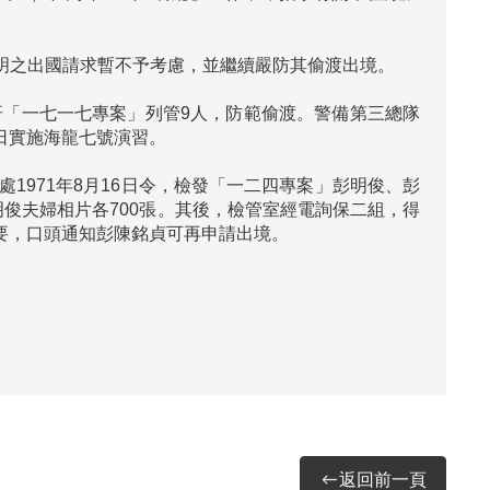
啟明之出國請求暫不予考慮，並繼續嚴防其偷渡出境。

成研「一七一七專案」列管9人，防範偷渡。警備第三總隊
7日實施海龍七號演習。

1971年8月16日令，檢發「一二四專案」彭明俊、彭
明俊夫婦相片各700張。其後，檢管室經電詢保二組，得
，口頭通知彭陳銘貞可再申請出境。

返回前一頁