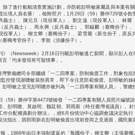
」除了進行船舶清查實施計劃，亦防範彭明敏家屬及與本案有關
渡出境人員名冊〉，檢附照片，1月29日（59）勝仲729號令
共義士）、陳元旦（現役軍人）、劉文遠（現役軍人）、林耀
（反共義士）、周永興（反共義士）、郭錫麟（臺獨份子）、
現役軍人）、柳文卿（臺獨份子）、梁雪麗（新生份子，原反
（臺獨考管份子）、李敖（涉嫌份子）。

刊》（Newsweek）2月16日刊載彭明敏逃亡新聞，顯示彭
而言「均未發現有可疑情事」。

月，臺灣警備總司令部繼續「一二四專案」防制偷渡工作，對象包括
總監控發現謝聰敏裝扮異常，即下令注意防範偷渡。彭明敏的姊
。彭明敏之堂兄彭明聰亦被列為「一二四專案有關人員」，警總指
9日（59）勝仲字第4473號檢發「一二四專案有關人員照片編
姿、彭明聰、黃啟明、魏廷朝、郭雨新（時任臺灣省議員）。針
工作分配權責劃分辦法」，經6月份情治中心協調會議決定執行
說法指出，因郭雨新在彭明敏偷渡出境前曾與之見過面，國民黨當
據報，1968年由日本強制遣返的「叛國份子」柳文卿（主張臺