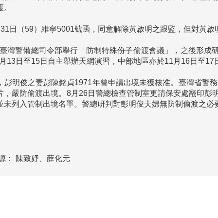
。

31日（59）維寧5001號函，同意解除黃啟明之跟監，但對黃
月9日臺灣警備總司令部舉行「防制特殊份子偷渡會議」，之後形
10月13日至15日自主舉辦天網演習，中部地區亦於11月16日至1
彭明俊之妻彭陳銘貞1971年曾申請出境未獲核准。臺灣省警務處
片，嚴防偷渡出境。8月26日警總檢查管制室更請保安處翻印彭
並未列入管制出境名單。警總研判對彭明俊夫婦無防制偷渡之必要
源：
陳致妤、薛化元