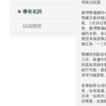
求政治庇護。

專有名詞
臺灣警備總司
警總方面尚無
範。1月26
組織團體
查。臺灣警備總
備司令部、各
查證其偷渡事
修正為「一二四
警總特別點名
工作。根據中
的親友與師生
絕不可能；親
淮等均被調查。
各警檢單位清查
查，似有疑慮
出境「似有外
四專案」並無