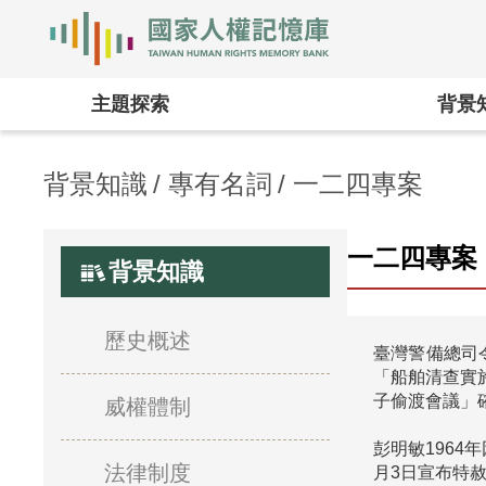
國家人權記憶庫
主題探索
背景
背景知識
專有名詞
一二四專案
一二四專案
背景知識
歷史概述
臺灣警備總司
「船舶清查實
子偷渡會議」
威權體制
彭明敏1964
法律制度
月3日宣布特