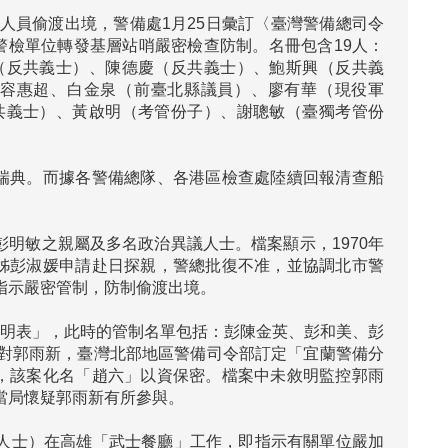
人員偷渡出境，警備處1月25日彙訂〈臺灣警備總司令
飭警檢單位轉發基層站哨嚴密檢查防制。名冊包含19人：
（反共義士）、陳德慶（反共義士）、鮑斯興（反共義
容惠超、白金泉（前臺北縣議員）、廖有華（現役軍
共義士）、黃啟明（考管份子）、謝聰敏（臺獨考管份
人在瑞典。而據各警備總隊、各港區檢查處陸續回報清查船
彭明敏之親屬及多名政治異議人士。檔案顯示，1970年
姊彭淑媛申請赴日探親，警總批復不准，並協調北市警
示嚴密管制，防制偷渡出境。

號說明表」，此時的管制名單包括：彭陳金英、彭和美、彭
對郭雨新，臺灣北部地區警備司令部訂定「宜蘭警備分
，該案化名「趙六」以資保密。檔案中未敘明監控郭雨
局懷疑郭雨新有所參與。

獨人士）在高雄「武士餐廳」工作，即指示有關單位嚴加