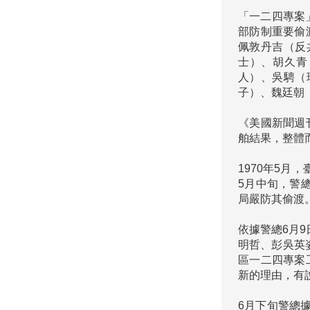
「一二四專案
部防制重要偷
佩敦丹吉（反
士）、胡久青
人）、吳騁（
子）、魏廷朝
《美國新聞週
舶結果，整體
1970年5
5月中旬，警
局嚴防其偷渡
依據警總6月
明哲、彭吳英
區一二四專案
新的理由，有
6月下旬警總