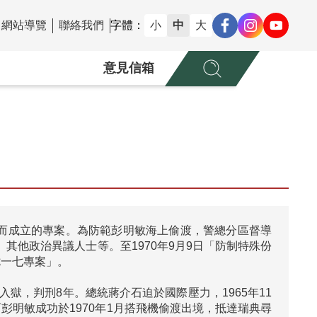
網站導覽
聯絡我們
字體：
小
中
大
意見信箱
件而成立的專案。為防範彭明敏海上偷渡，警總分區督導
其他政治異議人士等。至1970年9月9日「防制特殊份
一七專案」。

獄，判刑8年。總統蔣介石迫於國際壓力，1965年11
彭明敏成功於1970年1月搭飛機偷渡出境，抵達瑞典尋