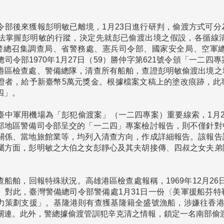
令部後來獲報彭明敏已離境，1月23日進行研判，偷渡方式可
法掌握彭明敏的行蹤，決定先就彭已偷渡出境之假設，各循線
日警總召集調查局、省警務處、憲兵司令部、國家安全局、空軍
司令部1970年1月27日（59）勝仲字第621號令頒「一二
港區檢查處、警備總隊，清查所有船舶，查證彭明敏偷渡出境之
證者，給予新臺幣5萬元獎金。根據檔案文稿上的塗改痕跡，此
」。

臺中軍用機場為「彭犯偷渡案」（一二四專案）重要線索，1月
部地區警備司令部呈交的「一二四」專案檢討報告，則不僅針對
關係、當地旅館業等，均列入清查方向，作成詳細報告。該報告
屬方面，彭明敏之大伯之女彭靜心及其夫胡接傳、四叔之女夫弟


船舶，回報特殊狀況。高雄港區檢查處報稱，1969年12月26
。對此，臺灣警備總司令部警備處1月31日一份〈美軍援船芬
力策劃支援」。基隆港則有查獲基隆籍全盛號漁船，涉嫌往香港
關連。此外，警總據偷渡管訓犯辛克清之情報，鎖定一名南部偷渡