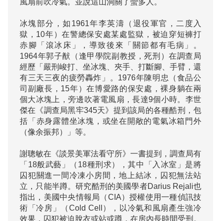
風扇前吹冷氣。並說這山洞關了蠻多人。 

冰塊部分，如1961年李英濤（退役軍官，二度入
獄，10年）在警總保安處某處監獄，被迫穿短褲打
赤腳「滾冰床」，導致後來「關節都有毛病」。
1964年郭子猷（逢甲學院副教授，死刑）在調查局
經歷「嚴刑峻打、坐冰塊、夾手、打斷腳、手臂，還
有三天三夜的疲勞轟炸」。1976年陳明忠（食品公
司副廠長，15年）在博愛路的保安處，裸身躺在兩
個大冰塊上，旁邊吹著電風扇，長達9個小時。李世
傑在《調查局黑牢345天》提到該局的各種酷刑，包
括「赤身露體坐冰塊，或坐在開敞的電氣冰箱門外
（像余振邦）」等。

謝聰敏在《談景美軍法看守所》一書提到，調查局有
「18般武藝」（18種刑求），其中「入冰室」是將
囚犯關進一間冷凍小房間，地上結冰，囚犯無法站
立，只能半蹲。研究酷刑的美國學者Darius Rejali也
指出，美國中央情報局（CIA）授權使用一種偵訊技
術「冷房」（Cold Cell），以冷氣和風扇產生強冷
效果，囚犯被迫脫衣或站或蹲，在房內長時間受刑。