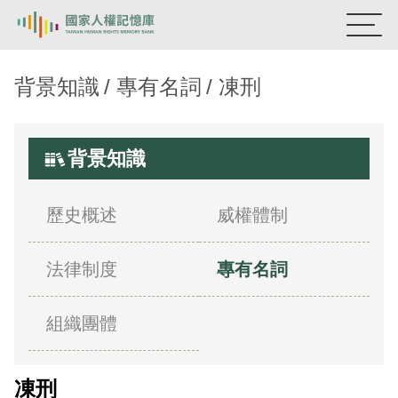
國家人權記憶庫
背景知識
專有名詞
凍刑
熱門關鍵字：
陳孟和
李舜治
鹿窟事件
安康接待室
新生訓導處
蛋殼畫
送物單
背景知識
主題探索
歷史概述
威權體制
背景知識
法律制度
專有名詞
關於我們
意見信箱
組織團體
凍刑