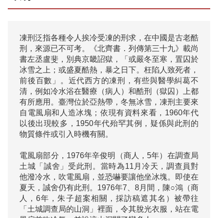
凍刑泛指各種令人挨冷受凍的刑求，在中國是古老酷
刑，來源已不可考。《北齊書．列傳第三十九》載尚
書左丞盧斐，別典京畿詔獄，「或嚴冬至寒，置囚於
冰雪之上；或盛夏酷熱，暴之日下。枉陷人致死者，
前後百數」。近代西方的凍刑，有些與醫學糾葛不
清，例如冷水浴在醫療（病人）和酷刑（獄囚）上都
有所應用。臺灣位於亞熱帶，冬無冰雪，凍刑主要來
自電風扇和人造冰塊；依現有資料來看，1960年代
以後出現較多，1950年代殆罕其例，疑係與此刑的
物質條件或引入時機有關。

電風扇部分，1976年辛俊明（商人，5年）在調查局
土城「誠舍」受此刑。當時為11月冷天，調查員對
他潑冷水，吹電風扇，並恐嚇要讓他坐冰塊。即使在
夏天，誠舍仍有此刑。1976年7、8月間，陳○鴻（商
人，6年，朱子超案相關，採訪稿遮其名）被帶往
「土城調查局的山洞」裡面，令其脫光衣服，站在電