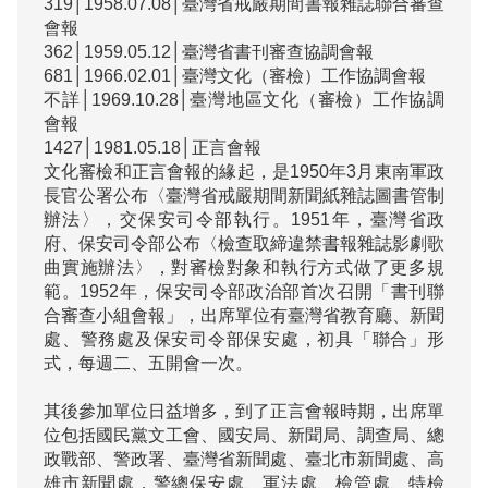
319│1958.07.08│臺灣省戒嚴期間書報雜誌聯合審查
會報

362│1959.05.12│臺灣省書刊審查協調會報

681│1966.02.01│臺灣文化（審檢）工作協調會報

不詳│1969.10.28│臺灣地區文化（審檢）工作協調
會報

1427│1981.05.18│正言會報

文化審檢和正言會報的緣起，是1950年3月東南軍政
長官公署公布〈臺灣省戒嚴期間新聞紙雜誌圖書管制
辦法〉，交保安司令部執行。1951年，臺灣省政
府、保安司令部公布〈檢查取締違禁書報雜誌影劇歌
曲實施辦法〉，對審檢對象和執行方式做了更多規
範。1952年，保安司令部政治部首次召開「書刊聯
合審查小組會報」，出席單位有臺灣省教育廳、新聞
處、警務處及保安司令部保安處，初具「聯合」形
式，每週二、五開會一次。

其後參加單位日益增多，到了正言會報時期，出席單
位包括國民黨文工會、國安局、新聞局、調查局、總
政戰部、警政署、臺灣省新聞處、臺北市新聞處、高
雄市新聞處，警總保安處、軍法處、檢管處、特檢