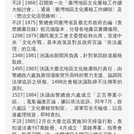
不詳│1968│召開第一次「臺灣地區文化審檢工作擴
大檢討會」，通過〈臺灣地區文化審檢工作綱領〉及
〈懲治文化流氓條例〉。

不詳│1975│警總會同臺灣省及臺北市政府合編《查
禁圖書目錄》較完備版本，分發各地書店書攤備用。

1298│1979│國民黨文工會主委楚崧秋出席，宣達中
央「文化作戰」基本政策及對反政府言論「依法處
理」的立場。

1348│1981│決議由新聞局負責，針對第四頻道嚴格
取締。

1495│1983│決議大臺北地區文化檢肅執行責任，由
警總政六處負責現場衝突升高時的警力支援、協調與
法律追訴之研擬。1498次會報決議取締不法傳單的
原則。

1527│1984│決議由警總政六處成立「正言專案小
組」，蒐集偏激言論，據以依法追訴。同年7月，政
六處設「文化審檢管制室」，派軍官全天輪值，以迅
速處理情資，即時查扣。

不詳│1985│2月在大臺北區實施30天掃蕩行動，查
扣違法書刊7萬餘冊。4月成立「晨鐘專案」指導會