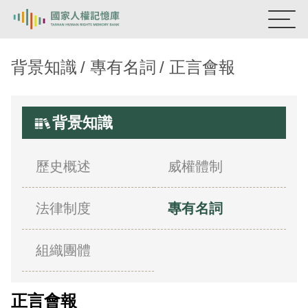
國家人權記憶庫
背景知識
專有名詞
正言會報
熱門關鍵字：
陳孟和
李舜治
鹿窟事件
安康接待室
新生訓導處
蛋殼畫
送物單
背景知識
主題探索
歷史概述
威權體制
背景知識
法律制度
專有名詞
關於我們
意見信箱
組織團體
正言會報