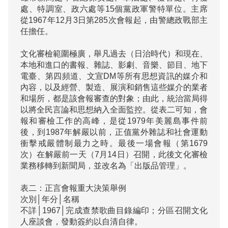
處、特調室、政六處等15個黨政軍警特單位。主席
從1967年12月3日第285次會報起，由警總政戰部主
任擔任。

文化審檢範圍極廣，舉凡過去（日治時代）和現在、
本地和進口的書報、雜誌、影劇、音樂、節目、地下
電臺、第四頻道、文宣DM等所有思想資訊的媒介和
內容，以及經營、製造、展演和銷售這些媒介的業者
和場所，都是該會報審查的對象；由此，統治當局得
以將全民言論和思想納入全面監控。從表二可知，會
報和審檢工作的高峰，是從1979年美麗島事件前
後，到1987年解嚴以前，正值黨外雜誌和社會運動
衝擊戒嚴體制最力之時。最後一場會報（第1679
次）在解嚴前一天（7月14日）召開，此後文化審檢
業務移轉到新聞局，並改名為「出版品管理」。

表二：正言會報重大決策舉例

次別│年分│名稱

不詳│1967│完成查禁歌曲目錄編印；分區召開文化
人座談會，發動簽約以自清自律。
