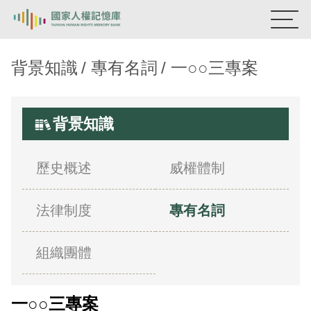
國家人權記憶庫
背景知識
專有名詞
一○○三專案
熱門關鍵字：
陳孟和
李舜治
鹿窟事件
安康接待室
新生訓導處
蛋殼畫
送物單
背景知識
主題探索
歷史概述
威權體制
背景知識
法律制度
專有名詞
關於我們
意見信箱
組織團體
一○○三專案