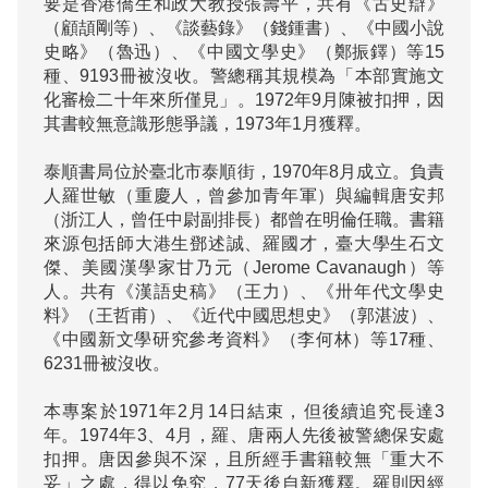
要是香港僑生和政大教授張壽平，共有《古史辯》
（顧頡剛等）、《談藝錄》（錢鍾書）、《中國小說
史略》（魯迅）、《中國文學史》（鄭振鐸）等15
種、9193冊被沒收。警總稱其規模為「本部實施文
化審檢二十年來所僅見」。1972年9月陳被扣押，因
其書較無意識形態爭議，1973年1月獲釋。

泰順書局位於臺北市泰順街，1970年8月成立。負責
人羅世敏（重慶人，曾參加青年軍）與編輯唐安邦
（浙江人，曾任中尉副排長）都曾在明倫任職。書籍
來源包括師大港生鄧述誠、羅國才，臺大學生石文
傑、美國漢學家甘乃元（Jerome Cavanaugh）等
人。共有《漢語史稿》（王力）、《卅年代文學史
料》（王哲甫）、《近代中國思想史》（郭湛波）、
《中國新文學研究參考資料》（李何林）等17種、
6231冊被沒收。

本專案於1971年2月14日結束，但後續追究長達3
年。1974年3、4月，羅、唐兩人先後被警總保安處
扣押。唐因參與不深，且所經手書籍較無「重大不
妥」之處，得以免究，77天後自新獲釋。羅則因經