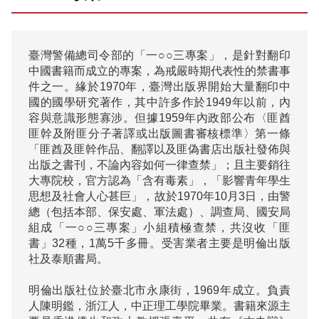
臺灣警備總司令部的「一○○三專案」，是針對翻印
中國書籍而成立的專案，為戒嚴時期代表性的禁書事
件之一。緣於1970年，臺灣出版界開始大量翻印中
國的國學研究著作，其中許多作於1949年以前，內
容與意識形態寡涉。但據1959年內政部公布〈匪酋
匪幹及附匪分子著譯或出版圖書審核標準〉第一條
「匪酋及匪幹作品、翻譯以及匪偽書店出版社發佈與
出版之書刊，不論內容如何一律查禁」；且主要銷往
大專院校，官方認為「含有毒素」，「影響青年學生
思想及社會人心甚巨」，故於1970年10月3日，由警
總（包括本部、保安處、軍法處）、調查局、國安局
組成「一○○三專案」小組積極查禁，共沒收「匪
書」32種，1萬5千多冊。受害業者主要是明倫出版
社及泰順書局。

明倫出版社位於臺北市永康街，1969年成立。負責
人陳明鑑，浙江人，中正理工學院畢業。書籍來源主