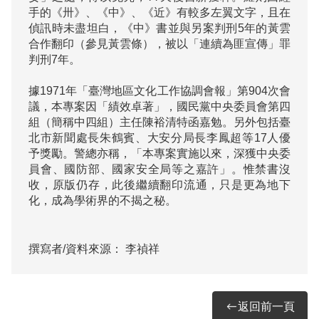
手的《卅》、《中》、《近》有較多左翼文字，且在
偵訊時未盡坦白，《中》書並與另案判刑5年的黃雲
合作翻印（參見黃雲條），被以「連續為匪宣傳」罪
判刑7年。

據1971年「臺灣地區文化工作協調會報」第904次會
議，本專案因「績效卓著」，國民黨中央委員會第四
組（簡稱中四組）主任陳裕清特函嘉勉。另外包括臺
北市新聞處長朱鶴賓、大安分局長李鳳超等17人優
予獎勵。警總亦稱，「本專案實施以來，深獲中央委
員會、國防部、國家安全局等之嘉許」。惟禁書沒
收，原版仍存，此後繼續翻印流通，只是更為地下
化，成為學術界的不揭之秘。

撰寫者/資料來源：
李禎祥
返回前一頁