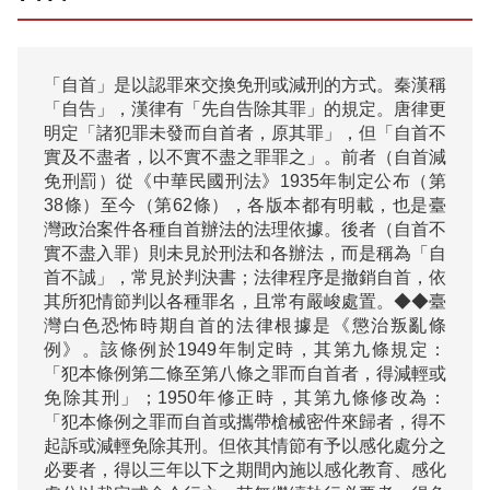
「自首」是以認罪來交換免刑或減刑的方式。秦漢稱
「自告」，漢律有「先自告除其罪」的規定。唐律更
明定「諸犯罪未發而自首者，原其罪」，但「自首不
實及不盡者，以不實不盡之罪罪之」。前者（自首減
免刑罰）從《中華民國刑法》1935年制定公布（第
38條）至今（第62條），各版本都有明載，也是臺
灣政治案件各種自首辦法的法理依據。後者（自首不
實不盡入罪）則未見於刑法和各辦法，而是稱為「自
首不誠」，常見於判決書；法律程序是撤銷自首，依
其所犯情節判以各種罪名，且常有嚴峻處置。◆◆臺
灣白色恐怖時期自首的法律根據是《懲治叛亂條
例》。該條例於1949年制定時，其第九條規定：
「犯本條例第二條至第八條之罪而自首者，得減輕或
免除其刑」；1950年修正時，其第九條修改為：
「犯本條例之罪而自首或攜帶槍械密件來歸者，得不
起訴或減輕免除其刑。但依其情節有予以感化處分之
必要者，得以三年以下之期間內施以感化教育、感化