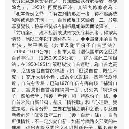
處分以裁定或命令行之，其無繼續執行必要者，得免
除之」。1958年再度修正時，其第九條修改為：
「犯本條例之罪，而有左列情形之一者，得不起訴或
減輕或免除其刑：一、自首或反正來歸者。二、於犯
罪發覺後，檢舉叛徒或有關叛亂組織因而破獲者」；
「前項案件，經不起訴或減輕或免除其刑者，得按其
情節，施以三年以下感化教育」。◆◆最常用的自首
辦法，對平民是《共匪及附匪份子自首辦法》
（1950.10.09公布）；對軍人是《潛伏國軍內之匪諜
自首辦法》（1950.09.06公布）。官方據此二項辦
法，在1950-1951年策動幾波自首運動，為自首之高
峰。之後號召自首的標語（如「匪諜自首，既往不
究」）充斥大街小巷，成為全民記憶。然年代愈晚
近，自首愈零星，已知1978年仍有鄧向瑛「補辦自
首」。當局對自首者雖網開一面，仍列為「特殊份
子」嚴加考管，請參「考管」和「特殊份子」條。◆
自首常與自新並稱，都具「情報戰」和「心理戰」雙
重策略。兩者分野，主要在被捕之前和之後，以及自
新者必須「皈依政府工作」（參「自新」條）。自首
所供情報，不一定少於自新，如新竹鐵路支部案的林
佳楓，供出直接及間接之組織關係份子，即多達98