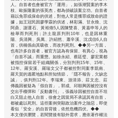
人。自首者也會被官方「運用」，如張潮賢案的李木
枝、歐振隆案的張英杰，都為偵破該案立功。自首者
藉以免罪或保命的供述，對他人常是獲罪或致命的證
據，如王冠民因廖學霖的供述，林彩滿、甘永煥、沈
阿鼎、謝運石、黃裕煥5人因陳雙喜、黃嘉申等人的
檢舉而判死刑；許土龍原判刑10年，也是因林重
陽、吳清興、吳萬、許紹然、蕭辛溪、沈戊信6人自
首，供稱係由其吸收，而改判死刑。◆◆另一方面，
也有許多自首者，被官方認為有保留、有異心，視為
「自首不誠」而重懲。如徐永紹、蔡廷璧、廖宏業都
被指控保留若干組織關係，分別判刑15年、15年、
12年。羅安溪、羅瑞文父子都被控對同案李凱南、
羅天賀的逃匿地點和所知情節，「隱不報告，欠缺忠
誠」，俱判刑12年。李瑞東、游清添、莊文忠、莊
傳義因被疑為「假自首」，郭成、邱順興因被控沒有
交出手榴彈和「反動書刊」，張義珍因被控自首不坦
白又阻止他人自首，徐會之因當局不承認其有自首，
都被處以死刑。這些案例突顯政治案件之險惡，即使
看似「安全」的自首背後，依然危機四伏。◆◆
本文僅供瀏覽，若閱覽後有額外需求，應依著作權法