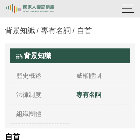
國家人權記憶庫
背景知識
專有名詞
自首
熱門關鍵字：
陳孟和
李舜治
鹿窟事件
安康接待室
新生訓導處
蛋殼畫
送物單
背景知識
主題探索
歷史概述
威權體制
背景知識
法律制度
專有名詞
關於我們
意見信箱
組織團體
自首